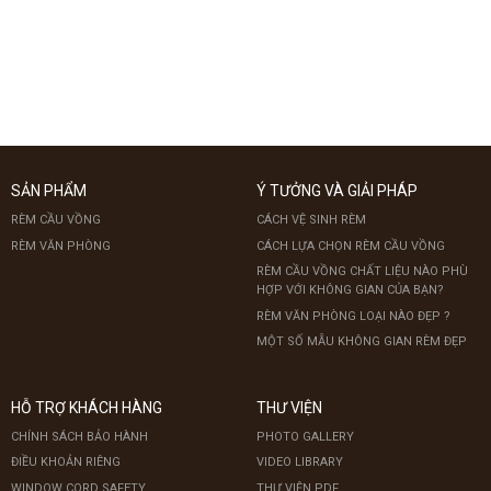
SẢN PHẨM
Ý TƯỞNG VÀ GIẢI PHÁP
RÈM CẦU VỒNG
CÁCH VỆ SINH RÈM
RÈM VĂN PHÒNG
CÁCH LỰA CHỌN RÈM CẦU VỒNG
RÈM CẦU VỒNG CHẤT LIỆU NÀO PHÙ
HỢP VỚI KHÔNG GIAN CỦA BẠN?
RÈM VĂN PHÒNG LOẠI NÀO ĐẸP ?
MỘT SỐ MẪU KHÔNG GIAN RÈM ĐẸP
HỖ TRỢ KHÁCH HÀNG
THƯ VIỆN
CHÍNH SÁCH BẢO HÀNH
PHOTO GALLERY
ĐIỀU KHOẢN RIÊNG
VIDEO LIBRARY
WINDOW CORD SAFETY
THƯ VIỆN PDF