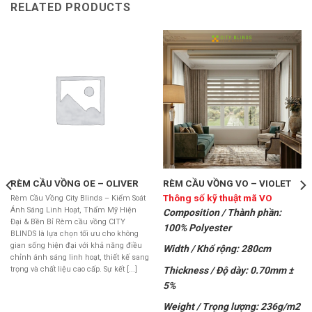
RELATED PRODUCTS
RÈM CẦU VỒNG OE – OLIVER
RÈM CẦU VỒNG VO – VIOLET
Thông số kỹ thuật mã VO
Rèm Cầu Vồng City Blinds – Kiểm Soát
Ánh Sáng Linh Hoạt, Thẩm Mỹ Hiện
Composition / Thành phần:
Đại & Bền Bỉ Rèm cầu vồng CITY
100% Polyester
BLINDS là lựa chọn tối ưu cho không
gian sống hiện đại với khả năng điều
Width / Khổ rộng: 280cm
chỉnh ánh sáng linh hoạt, thiết kế sang
trọng và chất liệu cao cấp. Sự kết [...]
Thickness / Độ dày: 0.70mm ±
5%
Weight / Trọng lượng: 236g/m2