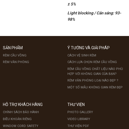
± 5%
Light blocking / Cản sáng: 93-
98%
SẢN PHẨM
Ý TƯỞNG VÀ GIẢI PHÁP
RÈM CẦU VỒNG
CÁCH VỆ SINH RÈM
RÈM VĂN PHÒNG
CÁCH LỰA CHỌN RÈM CẦU VỒNG
RÈM CẦU VỒNG CHẤT LIỆU NÀO PHÙ
HỢP VỚI KHÔNG GIAN CỦA BẠN?
RÈM VĂN PHÒNG LOẠI NÀO ĐẸP ?
MỘT SỐ MẪU KHÔNG GIAN RÈM ĐẸP
HỖ TRỢ KHÁCH HÀNG
THƯ VIỆN
CHÍNH SÁCH BẢO HÀNH
PHOTO GALLERY
ĐIỀU KHOẢN RIÊNG
VIDEO LIBRARY
WINDOW CORD SAFETY
THƯ VIỆN PDF