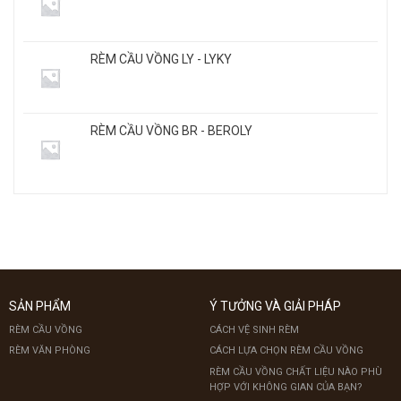
RÈM CẦU VỒNG LY - LYKY
RÈM CẦU VỒNG BR - BEROLY
SẢN PHẨM
Ý TƯỞNG VÀ GIẢI PHÁP
RÈM CẦU VỒNG
CÁCH VỆ SINH RÈM
RÈM VĂN PHÒNG
CÁCH LỰA CHỌN RÈM CẦU VỒNG
RÈM CẦU VỒNG CHẤT LIỆU NÀO PHÙ
HỢP VỚI KHÔNG GIAN CỦA BẠN?