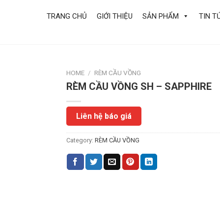
TRANG CHỦ
GIỚI THIỆU
SẢN PHẨM
TIN T
HOME
/
RÈM CẦU VỒNG
RÈM CẦU VỒNG SH – SAPPHIRE
Liên hệ báo giá
Category:
RÈM CẦU VỒNG