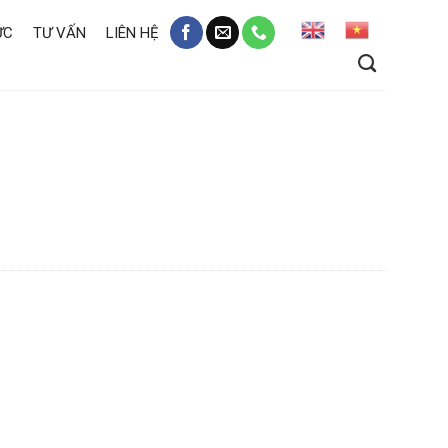
ỨC
TƯ VẤN
LIÊN HỆ