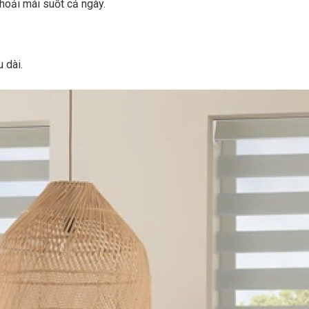
thoải mái suốt cả ngày.
 dài.