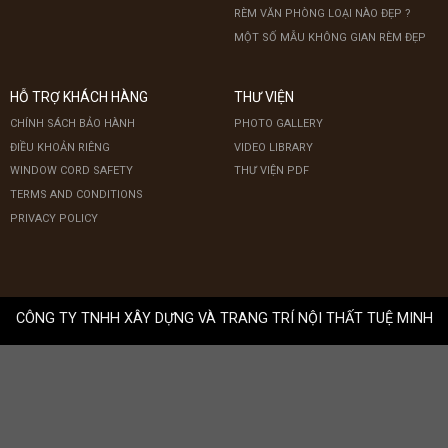
RÈM VĂN PHÒNG LOẠI NÀO ĐẸP ?
MỘT SỐ MẪU KHÔNG GIAN RÈM ĐẸP
HỖ TRỢ KHÁCH HÀNG
THƯ VIỆN
CHÍNH SÁCH BẢO HÀNH
PHOTO GALLERY
ĐIỀU KHOẢN RIÊNG
VIDEO LIBRARY
WINDOW CORD SAFETY
THƯ VIỆN PDF
TERMS AND CONDITIONS
PRIVACY POLICY
CÔNG TY TNHH XÂY DỰNG VÀ TRANG TRÍ NỘI THẤT TUỆ MINH