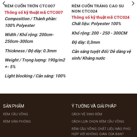
RÈM CUỐN TRÁNG CAO SU
RÈM CUỐN TRƠN CTC007
NON CTC024
Thông số kỹ thuật mã CTC007
Thông số kỹ thuật mã CTC024
Composition / Thành phần:
Chất liệu: Polyester 100%
100% Polyester
Khổ rộng: 200 - 250 - 300CM
Width / Khổ rộng: 200cm-
250cm-300cm
Độ dày: 0,3mm
Thickness / Độ dày: 0.3mm
Cản sáng tuyệt đối/ Dễ dàng vệ
sinh/ Kháng nước
Weight / Trọng lượng: 190g/m2
+- 5%
Light blocking / Cản sáng: 100%
SẢN PHẨM
Ý TƯỞNG VÀ GIẢI PHÁP
RÈM CẦU VỒNG
CÁCH VỆ SINH RÈM
RÈM VĂN PHÒNG
CÁCH LỰA CHỌN RÈM CẦU VỒNG
RÈM CẦU VỒNG CHẤT LIỆU NÀO PHÙ
HỢP VỚI KHÔNG GIAN CỦA BẠN?