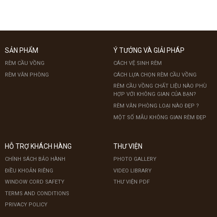
SẢN PHẨM
Ý TƯỞNG VÀ GIẢI PHÁP
RÈM CẦU VỒNG
CÁCH VỆ SINH RÈM
RÈM VĂN PHÒNG
CÁCH LỰA CHỌN RÈM CẦU VỒNG
RÈM CẦU VỒNG CHẤT LIỆU NÀO PHÙ
HỢP VỚI KHÔNG GIAN CỦA BẠN?
RÈM VĂN PHÒNG LOẠI NÀO ĐẸP ?
MỘT SỐ MẪU KHÔNG GIAN RÈM ĐẸP
HỖ TRỢ KHÁCH HÀNG
THƯ VIỆN
CHÍNH SÁCH BẢO HÀNH
PHOTO GALLERY
ĐIỀU KHOẢN RIÊNG
VIDEO LIBRARY
WINDOW CORD SAFETY
THƯ VIỆN PDF
TERMS AND CONDITIONS
PRIVACY POLICY