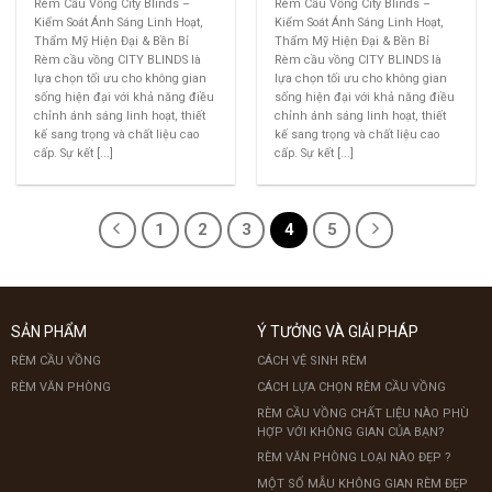
Rèm Cầu Vồng City Blinds –
Rèm Cầu Vồng City Blinds –
Kiểm Soát Ánh Sáng Linh Hoạt,
Kiểm Soát Ánh Sáng Linh Hoạt,
Thẩm Mỹ Hiện Đại & Bền Bỉ
Thẩm Mỹ Hiện Đại & Bền Bỉ
Rèm cầu vồng CITY BLINDS là
Rèm cầu vồng CITY BLINDS là
lựa chọn tối ưu cho không gian
lựa chọn tối ưu cho không gian
sống hiện đại với khả năng điều
sống hiện đại với khả năng điều
chỉnh ánh sáng linh hoạt, thiết
chỉnh ánh sáng linh hoạt, thiết
kế sang trọng và chất liệu cao
kế sang trọng và chất liệu cao
cấp. Sự kết [...]
cấp. Sự kết [...]
1
2
3
4
5
SẢN PHẨM
Ý TƯỞNG VÀ GIẢI PHÁP
RÈM CẦU VỒNG
CÁCH VỆ SINH RÈM
RÈM VĂN PHÒNG
CÁCH LỰA CHỌN RÈM CẦU VỒNG
RÈM CẦU VỒNG CHẤT LIỆU NÀO PHÙ
HỢP VỚI KHÔNG GIAN CỦA BẠN?
RÈM VĂN PHÒNG LOẠI NÀO ĐẸP ?
MỘT SỐ MẪU KHÔNG GIAN RÈM ĐẸP