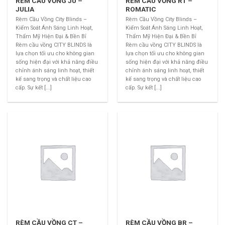
RÈM CẦU VỒNG JU –
RÈM CẦU VỒNG RT –
JULIA
ROMATIC
Rèm Cầu Vồng City Blinds –
Rèm Cầu Vồng City Blinds –
Kiểm Soát Ánh Sáng Linh Hoạt,
Kiểm Soát Ánh Sáng Linh Hoạt,
Thẩm Mỹ Hiện Đại & Bền Bỉ
Thẩm Mỹ Hiện Đại & Bền Bỉ
Rèm cầu vồng CITY BLINDS là
Rèm cầu vồng CITY BLINDS là
lựa chọn tối ưu cho không gian
lựa chọn tối ưu cho không gian
sống hiện đại với khả năng điều
sống hiện đại với khả năng điều
chỉnh ánh sáng linh hoạt, thiết
chỉnh ánh sáng linh hoạt, thiết
kế sang trọng và chất liệu cao
kế sang trọng và chất liệu cao
cấp. Sự kết [...]
cấp. Sự kết [...]
RÈM CẦU VỒNG CT –
RÈM CẦU VỒNG BR –